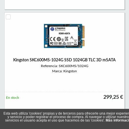
Kingston SKC600MS-1024G SSD 1024GB TLC 3D mSATA
Referencia: SKC600MS/1024G
Marca: Kingston
299,25 €
En stock
Esta web utiliza 'cookies' propias y de terceros para ofrecerle una mejor experie
y servicio y poder registrar el proceso de compra. Al navegar o utilizar nuestro
servicios el usuario acepta el uso que hacemos de las 'cookies'.
Más informac