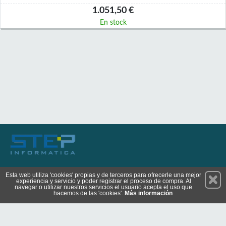
1.051,50 €
En stock
Permanece atento a nuestras novedades y promociones
Esta web utiliza 'cookies' propias y de terceros para ofrecerle una mejor
experiencia y servicio y poder registrar el proceso de compra. Al
Suscríbete
navegar o utilizar nuestros servicios el usuario acepta el uso que
hacemos de las 'cookies'.
Más información
Conócenos