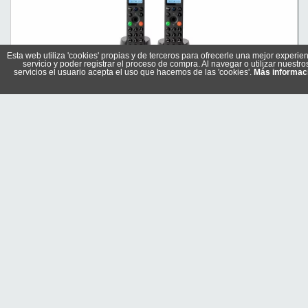
Esta web utiliza 'cookies' propias y de terceros para ofrecerle una mejor experien
servicio y poder registrar el proceso de compra. Al navegar o utilizar nuestro
servicios el usuario acepta el uso que hacemos de las 'cookies'.
Más informac
MOTOROLA DOT202 teléfono DECT DUO Negro
Referencia: 107DOT202BLACK
Marca: MOTOROLA
42,90 €
En stock