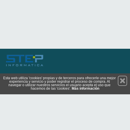
Permanece atento a nuestras novedades y promociones
Esta web utiliza 'cookies' propias y de terceros para ofrecerle una mejor
experiencia y servicio y poder registrar el proceso de compra. Al
Suscríbete
navegar o utilizar nuestros servicios el usuario acepta el uso que
hacemos de las 'cookies'.
Más información
Conócenos
Privacidad
Cómo llegar
Condiciones de Uso
Cookies