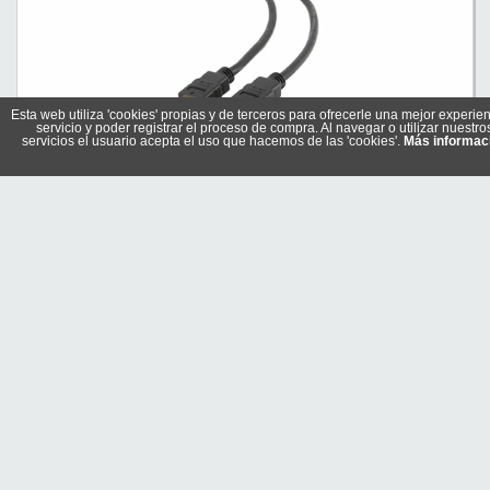
Esta web utiliza 'cookies' propias y de terceros para ofrecerle una mejor experien
servicio y poder registrar el proceso de compra. Al navegar o utilizar nuestro
servicios el usuario acepta el uso que hacemos de las 'cookies'.
Más informac
Gembird Cable Conexión HDMI V 1.4 20 Mts
Referencia: CC-HDMI4-20M
Marca: GEMBIRD
26,55 €
En stock